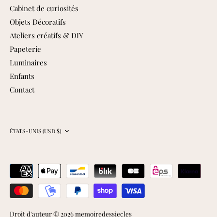
Cabinet de curiosités
Objets Décoratifs
Ateliers créatifs & DIY
Papeterie
Luminaires
Enfants
Contact
Devise
ÉTATS-UNIS (USD $)
Droit d'auteur © 2026
memoiredessiecles