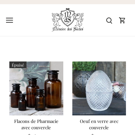
Passer
au
contenu
Boîtes
Épuisé
Flacons de Pharmacie
Oeuf en verre avec
avec couvercle
couvercle