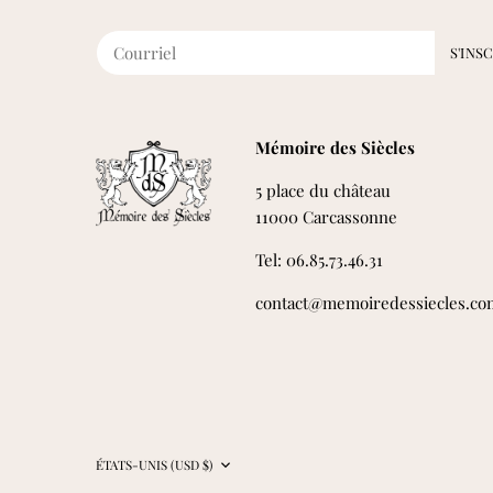
Mémoire des Siècles
5 place du château
11000 Carcassonne
Tel: 06.85.73.46.31
contact@memoiredessiecles.co
Devise
ÉTATS-UNIS (USD $)