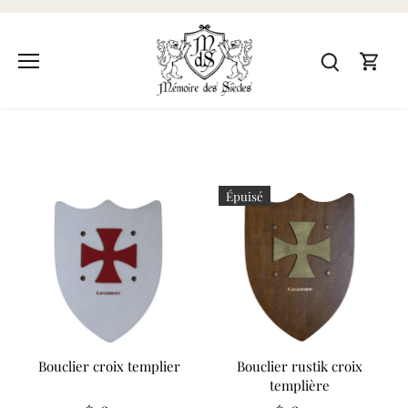
Passer
au
contenu
Boucliers
Épuisé
Bouclier croix templier
Bouclier rustik croix
templière