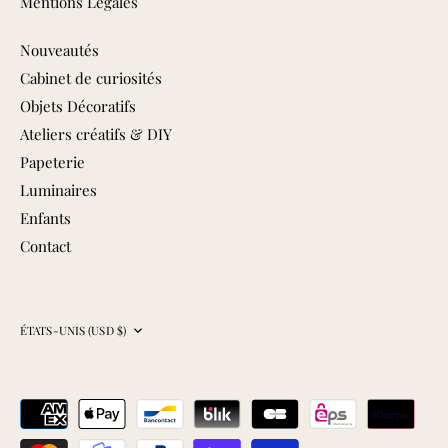
Mentions Légales
Nouveautés
Cabinet de curiosités
Objets Décoratifs
Ateliers créatifs & DIY
Papeterie
Luminaires
Enfants
Contact
Devise
ÉTATS-UNIS (USD $)